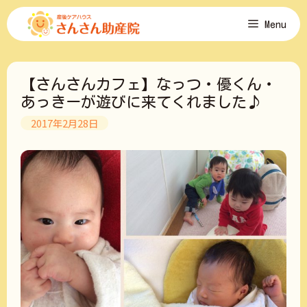
コ
Menu
ン
テ
ン
ツ
【さんさんカフェ】なっつ・優くん・
へ
ス
あっきーが遊びに来てくれました♪
キ
2017年2月28日
ッ
プ