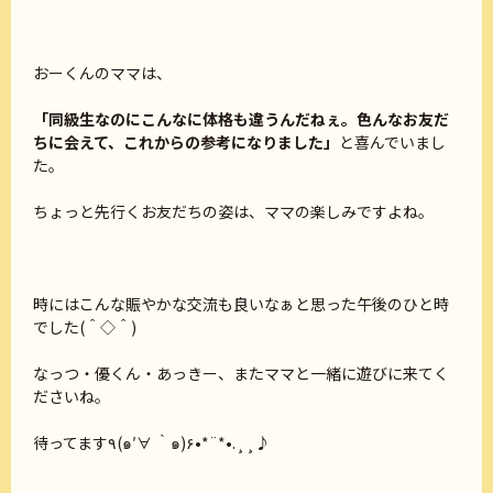
おーくんのママは、
「同級生なのにこんなに体格も違うんだねぇ。色んなお友だ
ちに会えて、これからの参考になりました」
と喜んでいまし
た。
ちょっと先行くお友だちの姿は、ママの楽しみですよね。
時にはこんな賑やかな交流も良いなぁと思った午後のひと時
でした(＾◇＾)
なっつ・優くん・あっきー、またママと一緒に遊びに来てく
ださいね。
待ってます٩(๑′∀ ‵๑)۶•*¨*•.¸¸♪