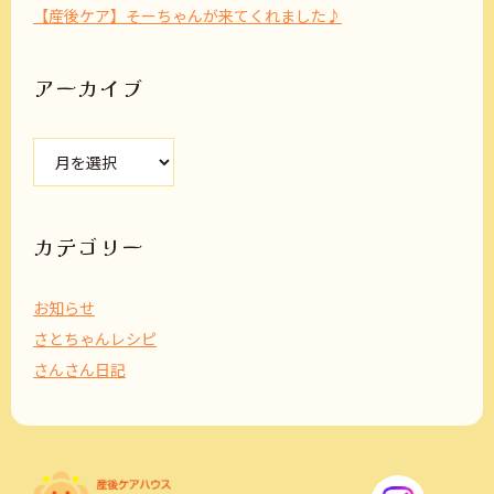
【産後ケア】そーちゃんが来てくれました♪
アーカイブ
ア
ー
カ
イ
ブ
カテゴリー
お知らせ
さとちゃんレシピ
さんさん日記