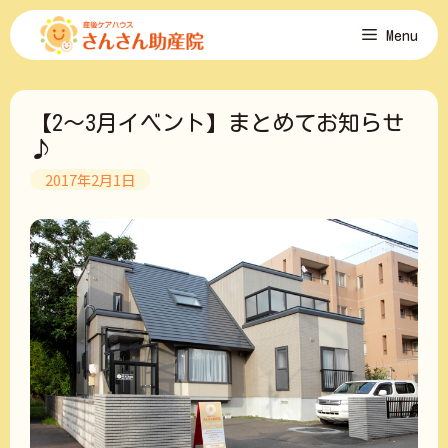
コ
Menu
ン
テ
ン
ツ
【2～3月イベント】まとめてお知らせ
へ
ス
♪
キ
2017年2月1日
ッ
プ