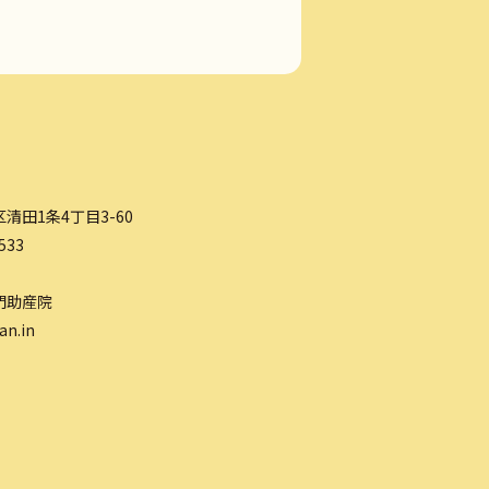
清田1条4丁目3-60
533
門助産院
an.in