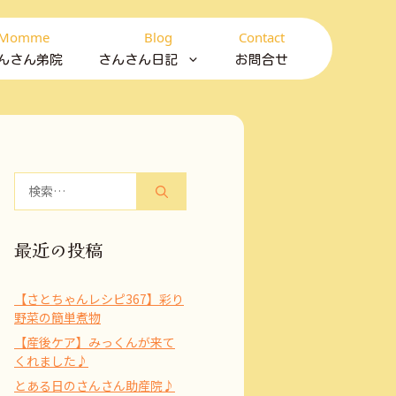
Momme
Blog
Contact
んさん弟院
さんさん日記
お問合せ
検
索:
最近の投稿
【さとちゃんレシピ367】彩り
野菜の簡単煮物
【産後ケア】みっくんが来て
くれました♪
とある日のさんさん助産院♪