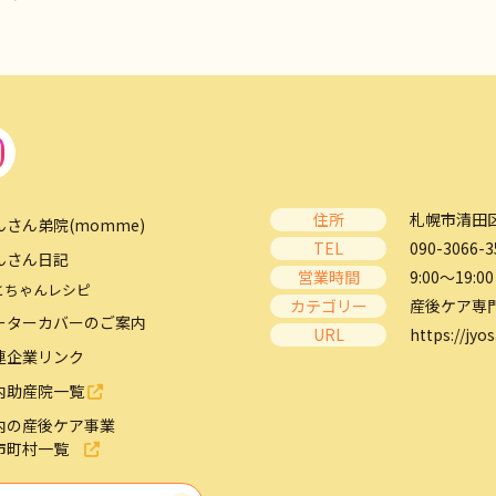
住所
札幌市清田区
んさん弟院(momme)
TEL
090-3066-3
んさん日記
営業時間
9:00～19:00
とちゃんレシピ
カテゴリー
産後ケア専
ーターカバーのご案内
URL
https://jyos
連企業リンク
内助産院一覧
内の産後ケア事業
市町村一覧