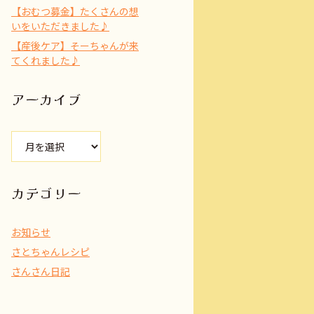
【おむつ募金】たくさんの想
いをいただきました♪
【産後ケア】そーちゃんが来
てくれました♪
アーカイブ
ア
ー
カ
イ
カテゴリー
ブ
お知らせ
さとちゃんレシピ
さんさん日記