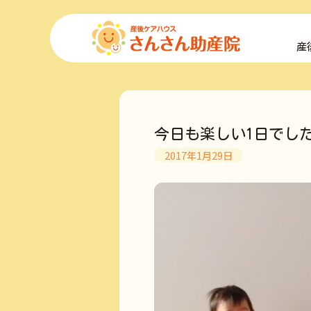
コ
ン
産
テ
ン
ツ
へ
ス
キ
今日も楽しい1日でし
ッ
プ
2017年1月29日