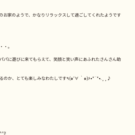
のお家のようで、かなりリラックスして過ごしてくれたようです
・・。
パパに遊びに来てもらえて、笑顔と笑い声にあふれたさんさん助
来週はどんなお友だちとママに会えるのか、とても楽しみなわたしです٩(๑′∀ ‵๑)۶•*¨*•.¸¸♪
^)!