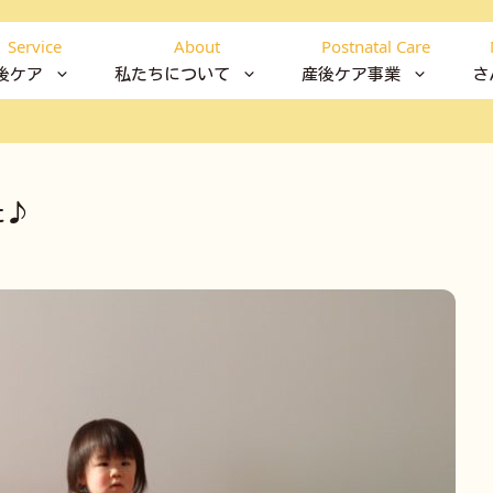
Service
About
Postnatal Care
後ケア
私たちについて
産後ケア事業
さ
た♪