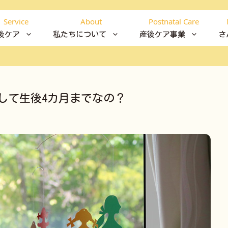
Service
About
Postnatal Care
後ケア
私たちについて
産後ケア事業
さ
して生後4カ月までなの？