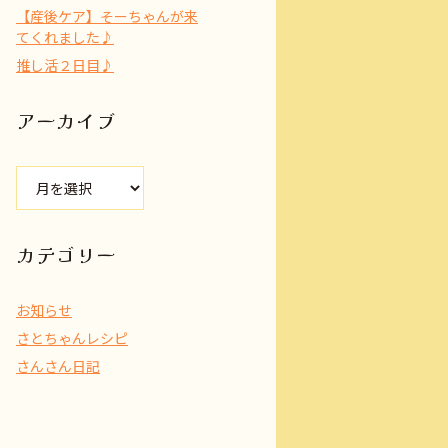
【産後ケア】そーちゃんが来
てくれました♪
推し活２日目♪
アーカイブ
ア
ー
カ
イ
カテゴリー
ブ
お知らせ
さとちゃんレシピ
さんさん日記