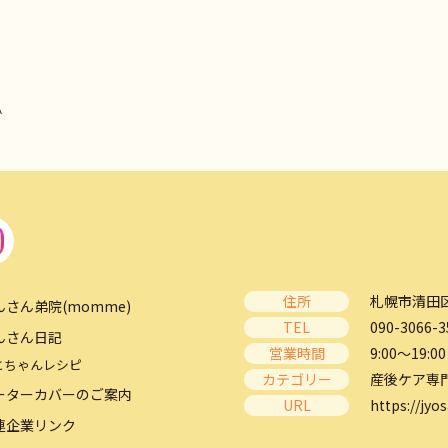
^
住所
札幌市清田区
んさん弟院(momme)
TEL
090-3066-3
んさん日記
営業時間
9:00～19:00
とちゃんレシピ
カテゴリー
産後ケア専
ーターカバーのご案内
URL
https://jyos
連企業リンク