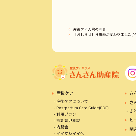
産後ケア入院の写真
【おしらせ】食事班が変わりました(^
産後ケア
さ
産後ケアについて
さ
Postpartum Care Guide(PDF)
さ
利用プラン
ヒ
授乳育児相談
内覧会
関
ママからママへ