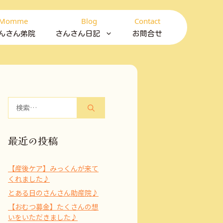
Momme
Blog
Contact
んさん弟院
さんさん日記
お問合せ
検
索:
最近の投稿
【産後ケア】みっくんが来て
くれました♪
とある日のさんさん助産院♪
【おむつ募金】たくさんの想
いをいただきました♪