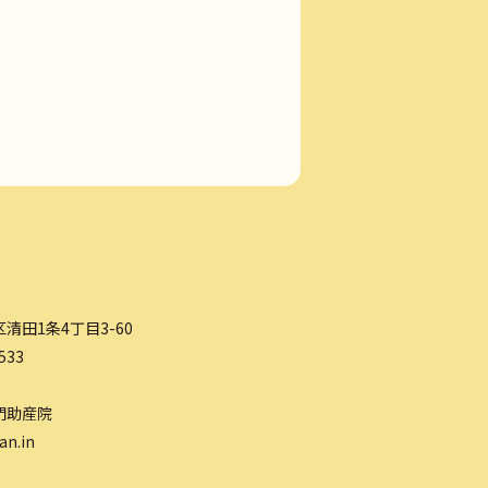
清田1条4丁目3-60
533
門助産院
an.in