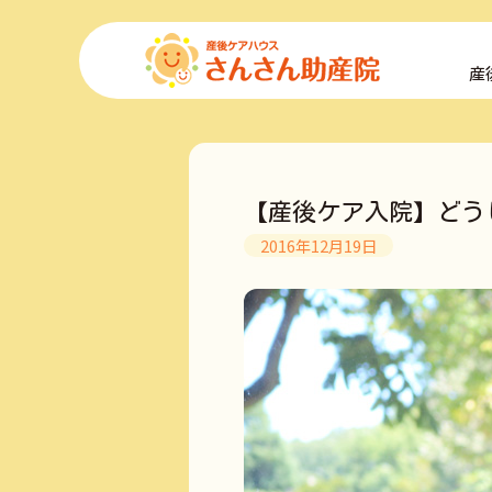
コ
ン
産
テ
ン
ツ
へ
ス
キ
【産後ケア入院】どう
ッ
プ
2016年12月19日