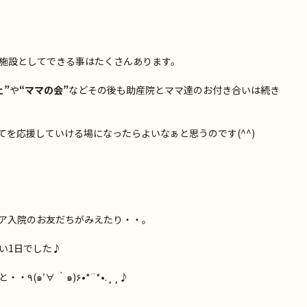
施設としてできる事はたくさんあります。
ェ”
や
“ママの会”
などその後も助産院とママ達のお付き合いは続き
を応援していける場になったらよいなぁと思うのです(^^)
ア入院のお友だちがみえたり・・。
い1日でした♪
そのお話は、またの機会にゆっくりと・・٩(๑′∀ ‵๑)۶•*¨*•.¸¸♪