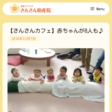
コ
Menu
ン
テ
ン
ツ
【さんさんカフェ】赤ちゃんが8人も♪
へ
ス
2016年12月7日
キ
ッ
プ