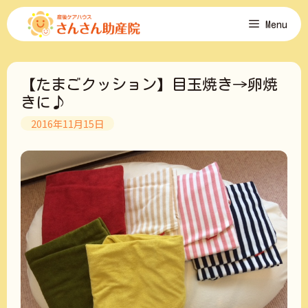
コ
Menu
ン
テ
ン
ツ
【たまごクッション】目玉焼き→卵焼
へ
ス
きに♪
キ
2016年11月15日
ッ
プ