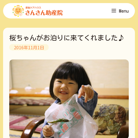
コ
Menu
ン
テ
ン
ツ
桜ちゃんがお泊りに来てくれました♪
へ
ス
2016年11月1日
キ
ッ
プ