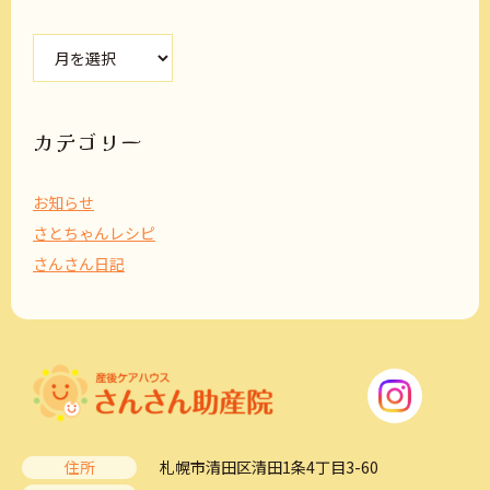
ア
ー
カ
イ
ブ
カテゴリー
お知らせ
さとちゃんレシピ
さんさん日記
住所
札幌市清田区清田1条4丁目3-60