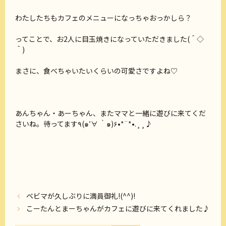
わたしたちもカフェのメニューになっちゃおっかしら？
ってことで、お2人に目玉焼きになっていただきました(＾◇
＾)
まさに、食べちゃいたいくらいの可愛さですよね♡
あんちゃん・あーちゃん、またママと一緒に遊びに来てくだ
さいね。待ってます٩(๑′∀ ‵๑)۶•*¨*•.¸¸♪
ベビマが久しぶりに満員御礼!(^^)!
こーたんとまーちゃんがカフェに遊びに来てくれました♪