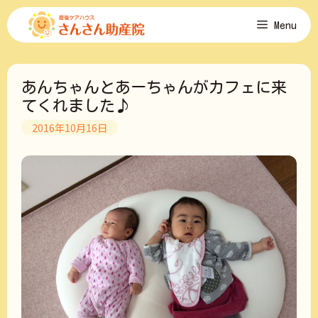
コ
Menu
ン
テ
ン
ツ
あんちゃんとあーちゃんがカフェに来
へ
ス
てくれました♪
キ
2016年10月16日
ッ
プ