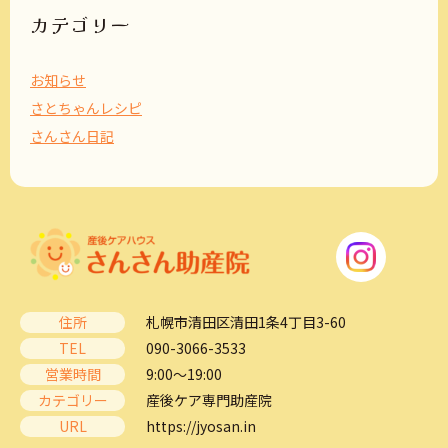
ブ
カテゴリー
お知らせ
さとちゃんレシピ
さんさん日記
住所
札幌市清田区清田1条4丁目3-60
TEL
090-3066-3533
営業時間
9:00～19:00
カテゴリー
産後ケア専門助産院
URL
https://jyosan.in