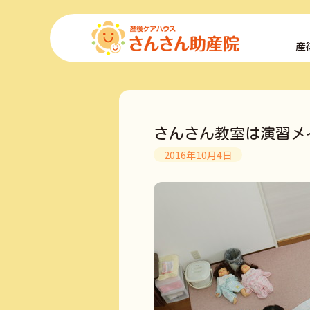
コ
ン
産
テ
ン
ツ
へ
ス
キ
さんさん教室は演習メ
ッ
プ
2016年10月4日