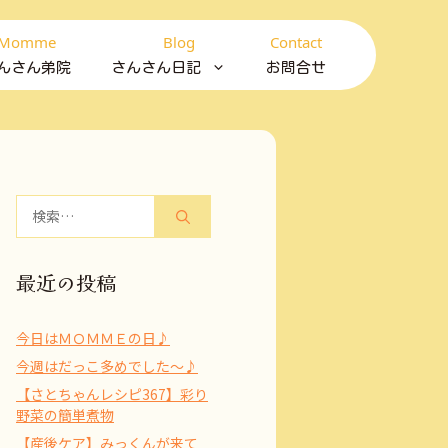
Momme
Blog
Contact
んさん弟院
さんさん日記
お問合せ
検
索:
最近の投稿
今日はＭＯＭＭＥの日♪
今週はだっこ多めでした～♪
【さとちゃんレシピ367】彩り
野菜の簡単煮物
【産後ケア】みっくんが来て