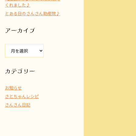
くれました♪
とある日のさんさん助産院♪
アーカイブ
ア
ー
カ
イ
カテゴリー
ブ
お知らせ
さとちゃんレシピ
さんさん日記