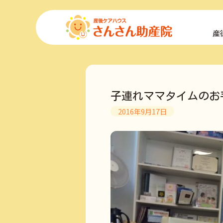
コ
ン
産
テ
ン
ツ
へ
ス
キ
子連れママタイムのお
ッ
プ
2016年9月17日