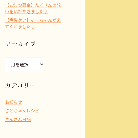
【おむつ募金】たくさんの想
いをいただきました♪
【産後ケア】そーちゃんが来
てくれました♪
アーカイブ
ア
ー
カ
イ
カテゴリー
ブ
お知らせ
さとちゃんレシピ
さんさん日記