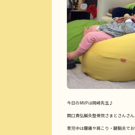
今日のMVPは岡崎先生♪
関口貴弘鍼灸整骨院さまとさんさん
育児中は腰痛や肩こり・腱鞘炎でお