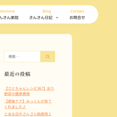
Momme
Blog
Contact
んさん弟院
さんさん日記
お問合せ
検
索:
最近の投稿
【さとちゃんレシピ367】彩り
野菜の簡単煮物
【産後ケア】みっくんが来て
くれました♪
とある日のさんさん助産院♪