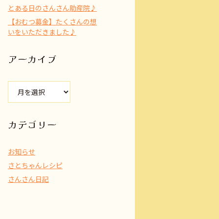
とある日のさんさん助産院♪
【おむつ募金】たくさんの想
いをいただきました♪
アーカイブ
ア
ー
カ
イ
カテゴリー
ブ
お知らせ
さとちゃんレシピ
さんさん日記