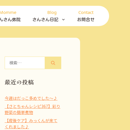
Momme
Blog
Contact
んさん弟院
さんさん日記
お問合せ
検
索:
最近の投稿
今週はだっこ多めでした～♪
【さとちゃんレシピ367】彩り
野菜の簡単煮物
【産後ケア】みっくんが来て
くれました♪