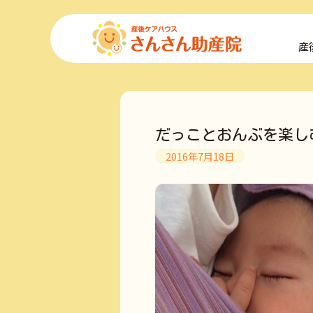
コ
ン
産
テ
ン
ツ
へ
ス
キ
だっことおんぶを楽し
ッ
プ
2016年7月18日