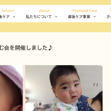
Service
About
Postnatal Care
後ケア
私たちについて
産後ケア事業
さ
む会を開催しました♪