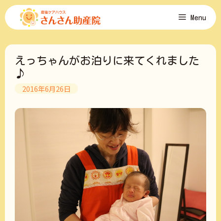
コ
Menu
ン
テ
ン
ツ
えっちゃんがお泊りに来てくれました
へ
ス
♪
キ
2016年6月26日
ッ
プ