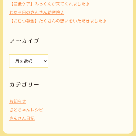
【産後ケア】みっくんが来てくれました♪
とある日のさんさん助産院♪
【おむつ募金】たくさんの想いをいただきました♪
アーカイブ
ア
ー
カ
イ
ブ
カテゴリー
お知らせ
さとちゃんレシピ
さんさん日記