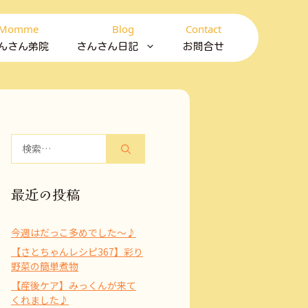
Momme
Blog
Contact
んさん弟院
さんさん日記
お問合せ
検
索:
最近の投稿
今週はだっこ多めでした～♪
【さとちゃんレシピ367】彩り
野菜の簡単煮物
【産後ケア】みっくんが来て
くれました♪