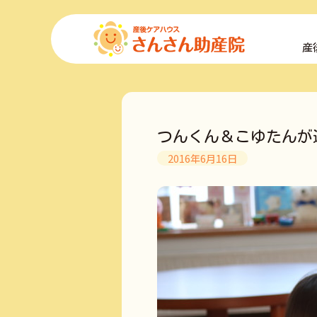
コ
ン
産
テ
ン
ツ
へ
ス
キ
つんくん＆こゆたんが
ッ
プ
2016年6月16日