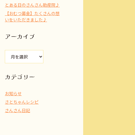
とある日のさんさん助産院♪
【おむつ募金】たくさんの想
いをいただきました♪
アーカイブ
ア
ー
カ
イ
カテゴリー
ブ
お知らせ
さとちゃんレシピ
さんさん日記