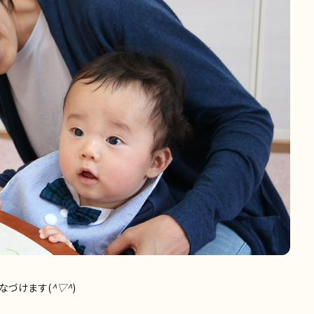
なづけます(
^▽^
)