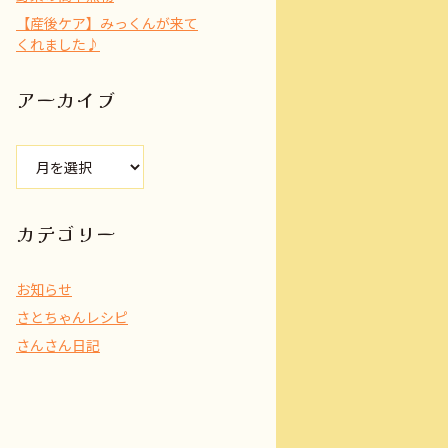
【産後ケア】みっくんが来て
くれました♪
アーカイブ
ア
ー
カ
イ
カテゴリー
ブ
お知らせ
さとちゃんレシピ
さんさん日記