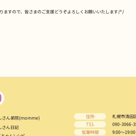
りますので、皆さまのご支援どうぞよろしくお願いいたします
(
^
)
住所
札幌市清田区
んさん弟院(momme)
TEL
090-3066-3
んさん日記
営業時間
9:00～19:00
とちゃんレシピ