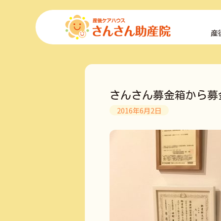
コ
ン
産
テ
ン
ツ
へ
ス
キ
さんさん募金箱から募
ッ
プ
2016年6月2日