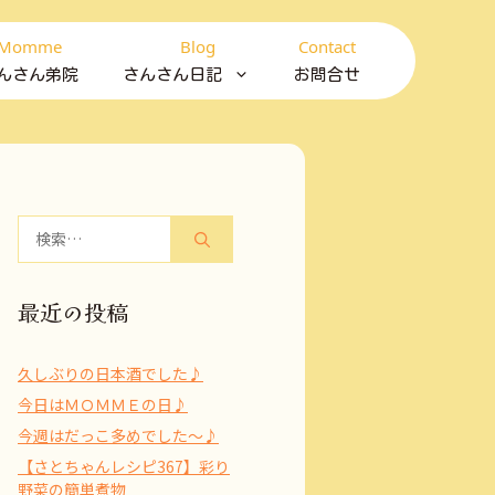
Momme
Blog
Contact
んさん弟院
さんさん日記
お問合せ
検
索:
最近の投稿
久しぶりの日本酒でした♪
今日はＭＯＭＭＥの日♪
今週はだっこ多めでした～♪
【さとちゃんレシピ367】彩り
野菜の簡単煮物