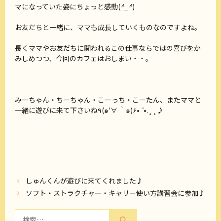
マになっていた姿にちょっと感動(
^_^
)
お友だちと一緒に、ママも成長していくものなのですよね。
長くママやお友だちに関われるこの仕事ならではの喜びをか
みしめつつ、今回のカフェはおしまい・・。
みーちゃん・ちーちゃん・こーっち・こーたん、またママと
一緒に遊びに来て下さいね٩(๑′∀ ‵๑)۶•
¨
•.¸¸♪
しゅんくんが遊びに来てくれました♪
ソフト・ストラクチャー・キャリー使い方講習会に参加♪
検