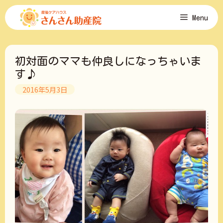
コ
Menu
ン
テ
ン
ツ
初対面のママも仲良しになっちゃいま
へ
ス
す♪
キ
2016年5月3日
ッ
プ