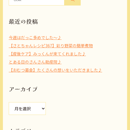
索:
最近の投稿
今週はだっこ多めでした～♪
【さとちゃんレシピ367】彩り野菜の簡単煮物
【産後ケア】みっくんが来てくれました♪
とある日のさんさん助産院♪
【おむつ募金】たくさんの想いをいただきました♪
アーカイブ
ア
ー
カ
イ
ブ