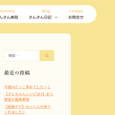
Momme
Blog
Contact
んさん弟院
さんさん日記
お問合せ
検
索:
最近の投稿
今週はだっこ多めでした～♪
【さとちゃんレシピ367】彩り
野菜の簡単煮物
【産後ケア】みっくんが来て
くれました♪