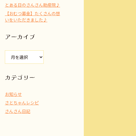
とある日のさんさん助産院♪
【おむつ募金】たくさんの想
いをいただきました♪
アーカイブ
ア
ー
カ
イ
カテゴリー
ブ
お知らせ
さとちゃんレシピ
さんさん日記