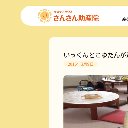
コ
ン
産
テ
ン
ツ
へ
ス
キ
いっくんとこゆたんが
ッ
プ
2016年3月9日