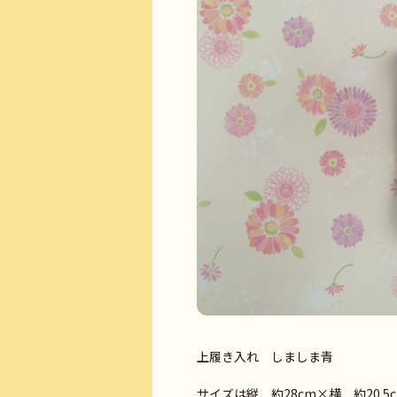
上履き入れ しましま青
サイズは縦 約28cm×横 約20.