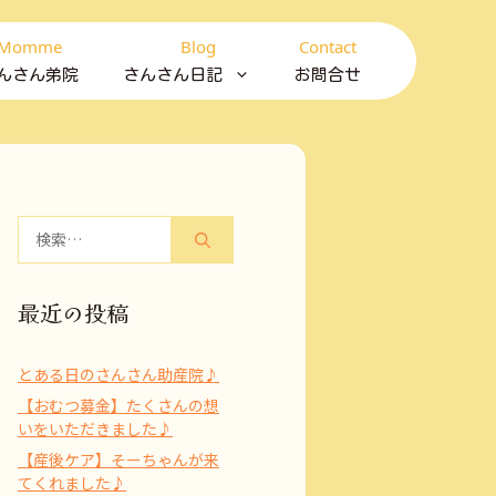
Momme
Blog
Contact
んさん弟院
さんさん日記
お問合せ
検
索:
最近の投稿
とある日のさんさん助産院♪
【おむつ募金】たくさんの想
いをいただきました♪
【産後ケア】そーちゃんが来
てくれました♪