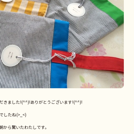
した!(^^)!ありがとうございます!(^^)!
したね(>_<)
朝から驚いたわたしです。