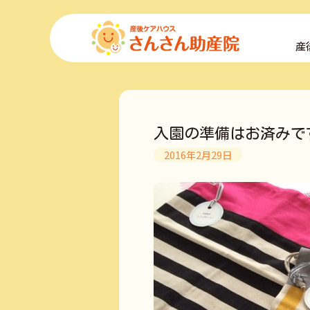
コ
ン
産
テ
ン
ツ
へ
ス
キ
入園の準備はお済みで
ッ
プ
2016年2月29日