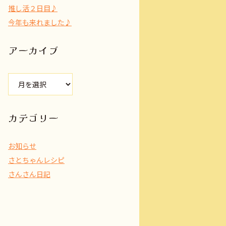
推し活２日目♪
今年も来れました♪
アーカイブ
ア
ー
カ
イ
カテゴリー
ブ
お知らせ
さとちゃんレシピ
さんさん日記