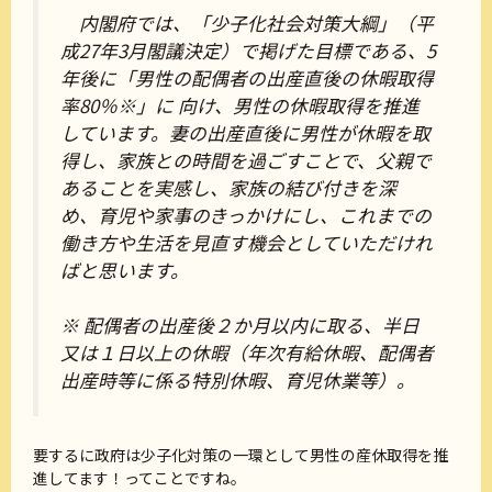
内閣府では、「少子化社会対策大綱」（平
成27年3月閣議決定）で掲げた目標である、5
年後に「男性の配偶者の出産直後の休暇取得
率80％※」に 向け、男性の休暇取得を推進
しています。妻の出産直後に男性が休暇を取
得し、家族との時間を過ごすことで、父親で
あることを実感し、家族の結び付きを深
め、育児や家事のきっかけにし、これまでの
働き方や生活を見直す機会としていただけれ
ばと思います。
※ 配偶者の出産後２か月以内に取る、半日
又は１日以上の休暇（年次有給休暇、配偶者
出産時等に係る特別休暇、育児休業等）。
要するに政府は少子化対策の一環として男性の産休取得を推
進してます！ってことですね。