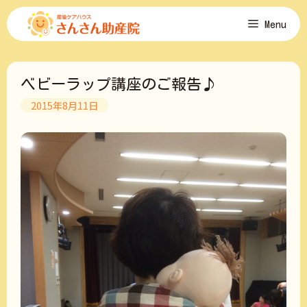
コ
Menu
ン
テ
ン
ツ
ベビーラップ講座のご報告♪
へ
ス
2015年8月11日
キ
ッ
プ