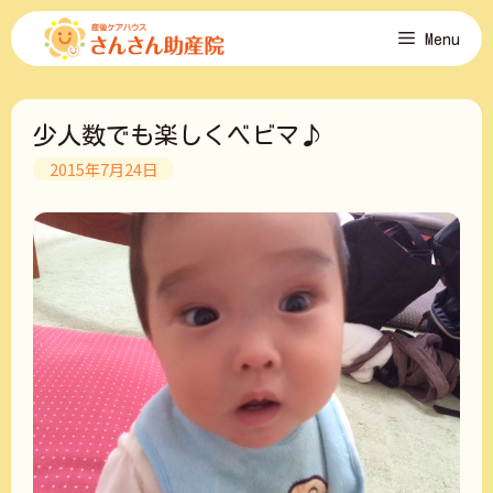
コ
Menu
ン
テ
ン
ツ
少人数でも楽しくベビマ♪
へ
ス
2015年7月24日
キ
ッ
プ