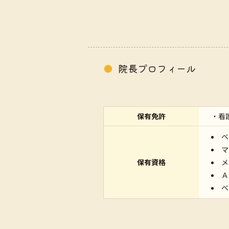
院長プロフィール
1968
保有免許
利尻富士町生
・看
1989
看護師として
ベ
マ
1992
助産師免許取
保有資格
メ
2003
大阪の産院勤
Ａ
ベ
2010
母乳育児相談
2013
北海道助産師