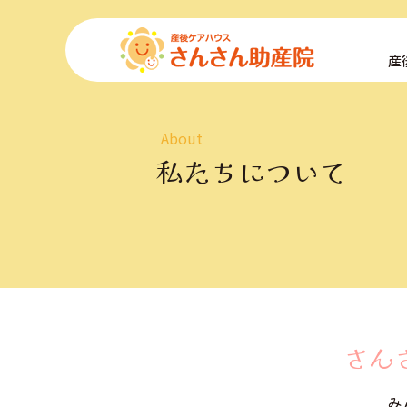
コ
ン
産
テ
ン
ツ
へ
About
ス
キ
私たちについて
ッ
プ
さん
み