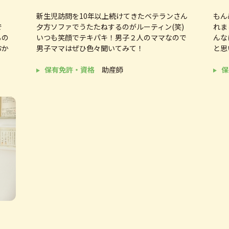
理師免許取得
新生児訪問を10年以上続けてきたベテランさん
もん
で
夕方ソファでうたたねするのがルーティン(笑)
れま
ケア事業実施助産所契約
るの
いつも笑顔でテキパキ！男子２人のママなので
んな
ア事業実施助産所契約
おか
男子ママはぜひ色々聞いてみて！
と思
ソース財団 コロナ給付金寄付プロジェクト採択
保有免許・資格
助産師
保
BY CAB開始
ピ総選挙実施
０周年に向かってレッツゴー
んめ）南郷13丁目に移転OPEN
ケア事業（訪問型）スタート
んレシピ総選挙実施