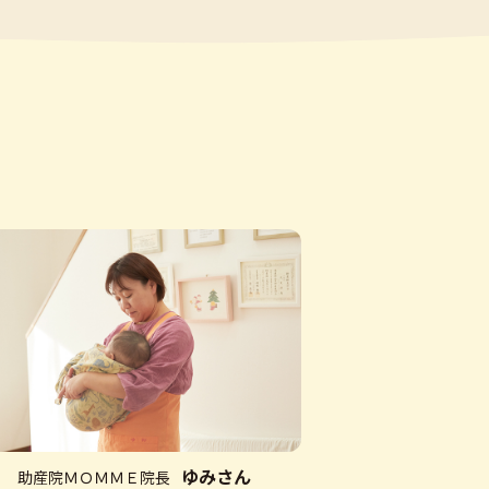
ジュ取得
設の運営』で優秀賞受賞
ゆみさん
助産院ＭＯＭＭＥ院長