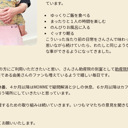
ています。
ゆっくりご飯を食べる
まったりと１人の時間を楽しむ
のんびりお風呂に入る
ぐっすり眠る
こういった当たり前の日常をさんさんで味わ
思いながら続けていたら、わたしと同じよう
な事ができるようになってきました。
くの方にご利用いただきたいと思い、さんさん助産院の別室として
助産院
長である由美さんのファンも増えているようで嬉しい毎日です。
休養、４か月以降はMOMMEで疑問解消と少しの休息、６か月以降はカ
集う場所にしていきたいと思っています。
援するための取り組みは続いていきます。いつもママたちの意見を聞き
くお願いいたします。