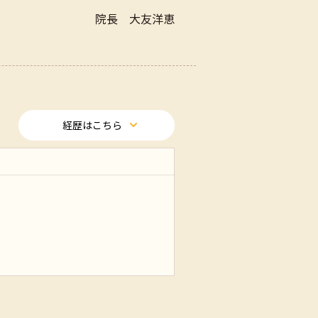
院長 大友洋恵
経歴はこちら
消化器内科なども経験。
ケアの必要性を感じる。
、産院で出産にも関わる。