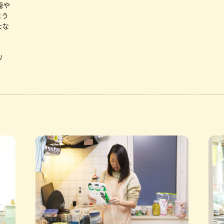
穏や
よう
大な
OMME（もんめ）開業
リ
会 保健指導部会長退任
んレシピ総選挙実施
ア事業実施助産所契約
と納税返礼品に採択されました