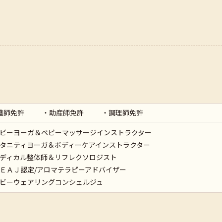
まれ
護師免許
・助産師免許
・調理師免許
働き始める
ビーヨーガ＆ベビーマッサージインストラクター
タニティヨーガ＆ボディーケアインストラクター
得後、産婦人科病棟勤務。以降、産婦人科病棟の他、内科・整形外科・
ディカル整体師＆リフレクソロジスト
務時、産後に不安を感じたり、困っているお母さんたちの声を聞き産後
ＥＡＪ認定/アロマテラピーアドバイザー
ビーウェアリングコンシェルジュ
室「さーくるまーすぴうむ」開設。 お母さんや赤ちゃんに関わりながら
会 保健指導部会長就任