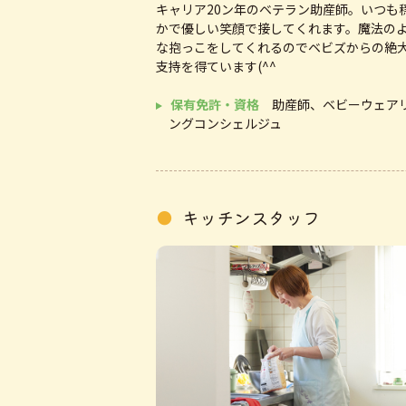
キャリア20ン年のベテラン助産師。いつも
2024/4
開院１０周年
かで優しい笑顔で接してくれます。魔法の
な抱っこをしてくれるのでベビズからの絶
2025/4
弟院 助産院M
支持を得ています(^^
2025/4
開院１１周年
保有免許・資格
助産師、ベビーウェア
ングコンシェルジュ
2025/5
北海道助産師
2025/6
第３回里ちゃ
2026/1
長沼町産後ケ
キッチンスタッフ
2026/3
開院１２周年
2026/1
札幌市ふるさ