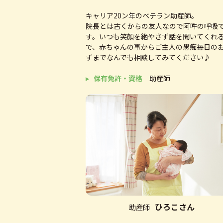
2019/10
大友・中川調
キャリア20ン年のベテラン助産師。
院長とは古くからの友人なので阿吽の呼吸
2020/3
北広島市産後
す。いつも笑顔を絶やさず話を聞いてくれ
2020/4
恵庭市産後ケ
で、赤ちゃんの事からご主人の愚痴毎日の
ずまでなんでも相談してみてください♪
2020/8
パブリックリ
保有免許・資格
助産師
2021/2
送迎サービスBA
2021/3
開院７周年
2021/6
里ちゃんレシ
2022/3
開院８周年
2023/3
開院９周年１
2023/3
MOMME（も
2023/4
北広島市産後
ひろこさん
助産師
2023/5
第２回里ちゃ