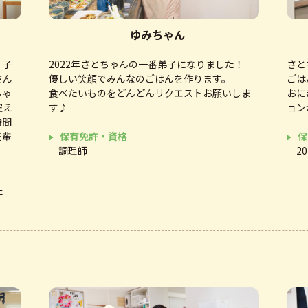
ゆみちゃん
、子
2022年さとちゃんの一番弟子になりました！
さと
さん
優しい笑顔でみんなのごはんを作ります。
ごは
ちゃ
食べたいものをどんどんリクエストお願いしま
おに
控え
す♪
ョン
時間
先輩
保有免許・資格
保
調理師
2
研