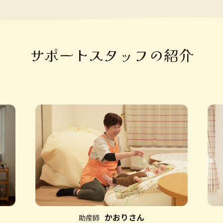
宿泊型産後ケア専門助産院「さんさん助産院」開設
堂・NPO法人だっことおんぶの研究所 ベビーウェアリング コンシェル
産評価機構 アドバンス助産師認証
サポートスタッフの紹介
ＰＯＲＯベンチャーグランプリ
に応募、事業テーマ『宿泊型産後ケア施
ア事業
実施助産所契約
おもてなし規格認証2017（紅認証）登録・認証
ア事業実施助産所契約
心を目的にセントラルヒーティング用
ヒーターカバー
の発売
おもてなし規格認証2018（紅認証）登録・認証
おもてなし規格認証2019（紅認証）登録・認証
ア事業
実施助産所契約
かおりさん
助産師