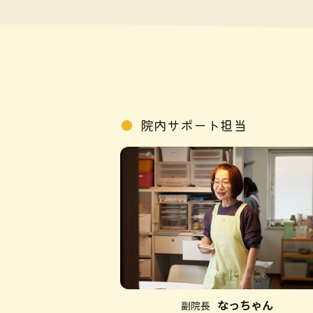
2014/3
北海道内初の
2015/7
北極しろくま
2015/12
（財）日本助
2016/3
第1回
ＳＡＰ
2016/9
札幌市産後ケ
院内サポート担当
2017/2
経済産業省 
2017/7
石狩市産後ケ
2017/11
宅内の安全安
2018/1
経済産業省 
2019/3
開院５周年
2019/3
経済産業省 
2019/4
江別市産後ケ
なっちゃん
副院長